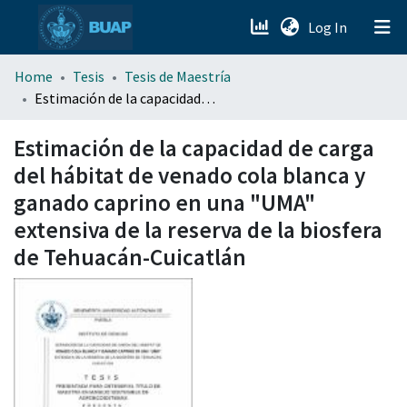
(current)
Log In
menu.section.about_menu
Home
Tesis
Tesis de Maestría
Estimación de la capacidad de carga del hábitat de venado cola blanca y ganado caprino en una "UMA" extensiva de la reserva de la biosfera de Tehuacán-Cuicatlán
All of DSpace
Estimación de la capacidad de carga
del hábitat de venado cola blanca y
ganado caprino en una "UMA"
extensiva de la reserva de la biosfera
de Tehuacán-Cuicatlán