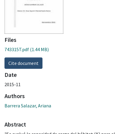
Files
743315T.pdf
(1.44 MB)
Cite document
Date
2015-11
Authors
Barrera Salazar, Ariana
Abstract
"Se evaluó la capacidad de carga del hábitat (K) para el