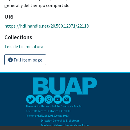
general y del tiempo compartido.
URI
https://hdl.handle.net/20.500.12371/22118
Collections
Teis de Licenciatura
Full item page
Benemérita Universidad Autónoma de Puebla
4 sur 104 Centro Histórico C.P. 72000
Teléfono +52(222) 2295500 ext. 5013
Dirección General de Bibliotecas
Boulevard Valsequillo y Av. de las Torres
Ciudad Universitaria. Col. San Manuel