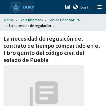
(current)
Log In
menu.section.about_menu
Home
Tesis impresas
Teis de Licenciatura
La necesidad de regulacón del contrato de tiempo compartido en el libro quinto del código civil del estado de Puebla
All of DSpace
La necesidad de regulacón del
contrato de tiempo compartido en el
libro quinto del código civil del
estado de Puebla