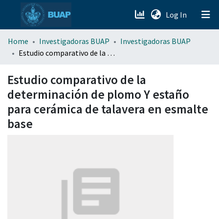
(current)
Log In
menu.section.about_menu
Home
Investigadoras BUAP
Investigadoras BUAP
Estudio comparativo de la determinación de plomo Y estaño para cerámica de talavera en esmalte base
All of DSpace
Estudio comparativo de la
determinación de plomo Y estaño
para cerámica de talavera en esmalte
base