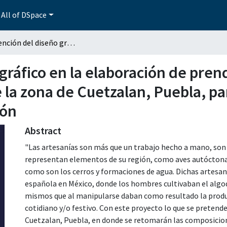
All of DSpace
Intervención del diseño gráfico en la elaboración de prendas de vestir con bordados artesanales de la zona de Cuetzalan, Puebla, para su conservación, difusión y comercialización
gráfico en la elaboración de pren
 la zona de Cuetzalan, Puebla, pa
ión
Abstract
"Las artesanías son más que un trabajo hecho a mano, son
representan elementos de su región, como aves autóctonas
como son los cerros y formaciones de agua. Dichas artesaní
española en México, donde los hombres cultivaban el algod
mismos que al manipularse daban como resultado la produc
cotidiano y/o festivo. Con este proyecto lo que se pretende
Cuetzalan, Puebla, en donde se retomarán las composicion