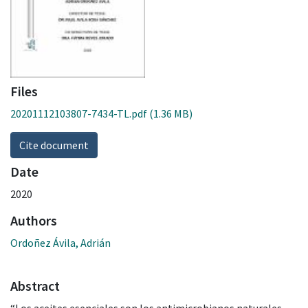
Files
20201112103807-7434-TL.pdf
(1.36 MB)
Cite document
Date
2020
Authors
Ordoñez Ávila, Adrián
Abstract
“Los aceites esenciales son los antimicrobianos naturales