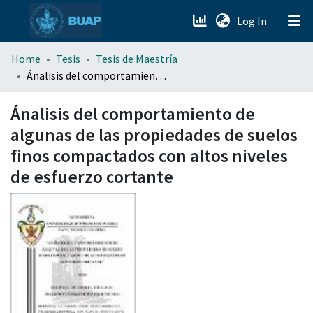
(current)
Log In
menu.section.about_menu
Home
Tesis
Tesis de Maestría
Ánalisis del comportamiento de algunas de las propiedades de suelos finos compactados con altos niveles de esfuerzo cortante
All of DSpace
Ánalisis del comportamiento de
algunas de las propiedades de suelos
finos compactados con altos niveles
de esfuerzo cortante