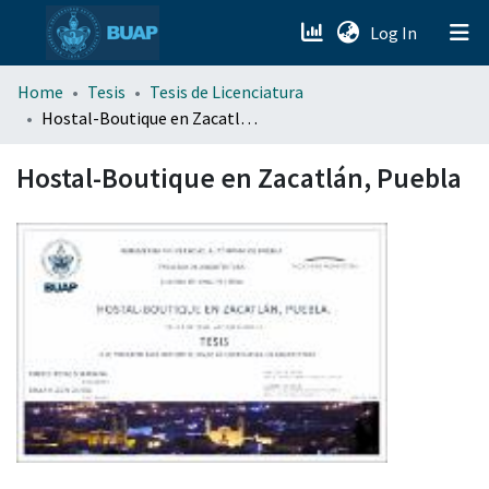
(current)
Log In
menu.section.about_menu
Home
Tesis
Tesis de Licenciatura
Hostal-Boutique en Zacatlán, Puebla
All of DSpace
Hostal-Boutique en Zacatlán, Puebla