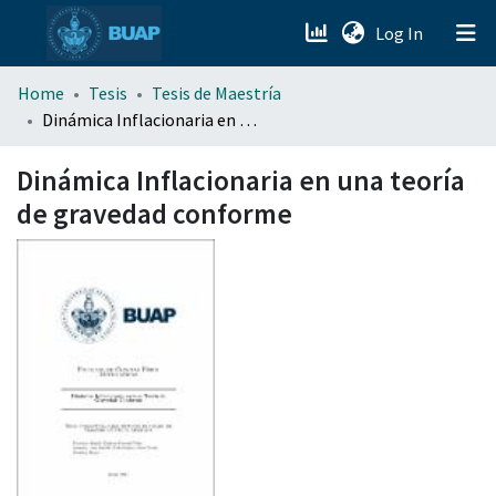
(current)
Log In
menu.section.about_menu
Home
Tesis
Tesis de Maestría
Dinámica Inflacionaria en una teoría de gravedad conforme
All of DSpace
Dinámica Inflacionaria en una teoría
de gravedad conforme