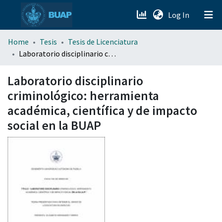
(current)
Log In
menu.section.about_menu
Home
Tesis
Tesis de Licenciatura
Laboratorio disciplinario criminológico: herramienta académica, científica y de impacto social en la BUAP
All of DSpace
Laboratorio disciplinario
criminológico: herramienta
académica, científica y de impacto
social en la BUAP