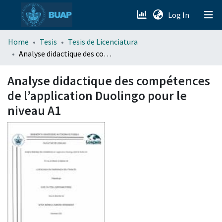
(current)
Log In
menu.section.about_menu
Home
Tesis
Tesis de Licenciatura
Analyse didactique des compétences de l’application Duolingo pour le niveau A1
All of DSpace
Analyse didactique des compétences
de l’application Duolingo pour le
niveau A1