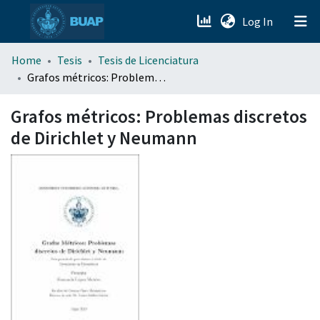
(current)
Log In
menu.section.about_menu
Home
Tesis
Tesis de Licenciatura
Grafos métricos: Problemas discretos de Dirichlet y Neumann
All of DSpace
Grafos métricos: Problemas discretos
de Dirichlet y Neumann