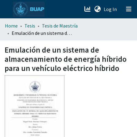
(current)
Log In
menu.section.about_menu
Home
Tesis
Tesis de Maestría
Emulación de un sistema de almacenamiento de energía híbrido para un vehículo eléctrico híbrido
All of DSpace
Emulación de un sistema de
almacenamiento de energía híbrido
para un vehículo eléctrico híbrido