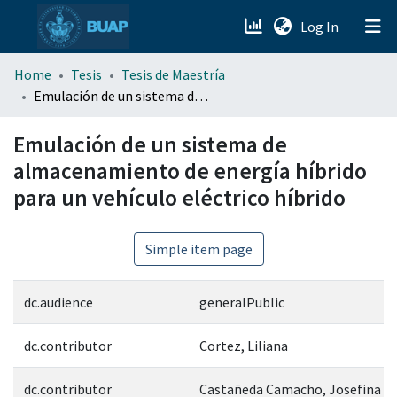
(current)
Log In
menu.section.about_menu
Home
Tesis
Tesis de Maestría
Emulación de un sistema de almacenamiento de energía híbrido para un vehículo eléctrico híbrido
All of DSpace
Emulación de un sistema de
almacenamiento de energía híbrido
para un vehículo eléctrico híbrido
Simple item page
dc.audience
generalPublic
dc.contributor
Cortez, Liliana
dc.contributor
Castañeda Camacho, Josefina