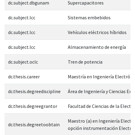
dc.subject.dbgunam
Supercapacitores
dc.subject.lcc
Sistemas embebidos
dc.subject.lcc
Vehículos eléctricos híbridos
dc.subject.lcc
Almacenamiento de energía
dc.subject.oclc
Tren de potencia
dc.thesis.career
Maestría en Ingeniería Electróni
dc.thesis.degreediscipline
Área de Ingeniería y Ciencias Exa
dc.thesis.degreegrantor
Facultad de Ciencias de la Electr
Maestro (a) en Ingeniería Electr
dc.thesis.degreetoobtain
opción instrumentación Electró