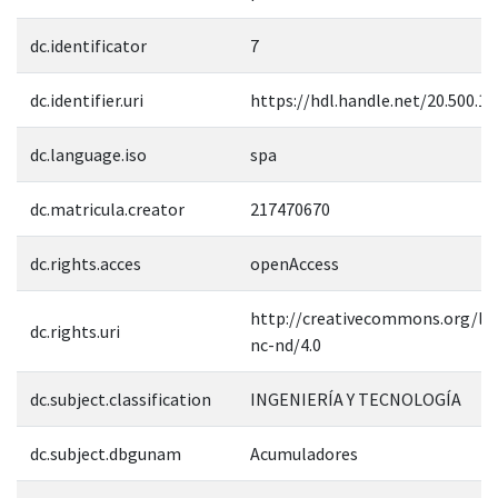
dc.identificator
7
dc.identifier.uri
https://hdl.handle.net/20.500.1
dc.language.iso
spa
dc.matricula.creator
217470670
dc.rights.acces
openAccess
http://creativecommons.org/lic
dc.rights.uri
nc-nd/4.0
dc.subject.classification
INGENIERÍA Y TECNOLOGÍA
dc.subject.dbgunam
Acumuladores