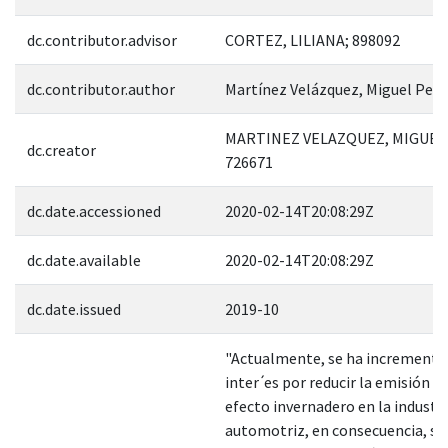
dc.contributor.advisor
CORTEZ, LILIANA; 898092
dc.contributor.author
Martínez Velázquez, Miguel Ped
MARTINEZ VELAZQUEZ, MIGUEL
dc.creator
726671
dc.date.accessioned
2020-02-14T20:08:29Z
dc.date.available
2020-02-14T20:08:29Z
dc.date.issued
2019-10
"Actualmente, se ha incrementa
inter ́es por reducir la emisión d
efecto invernadero en la industr
automotriz, en consecuencia, se