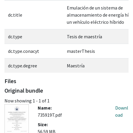
Emulación de un sistema de
dc.title
almacenamiento de energía híbr
un vehículo eléctrico híbrido
dc.type
Tesis de maestría
dc.type.conacyt
masterThesis
dc.type.degree
Maestría
Files
Original bundle
Now showing
1 - 1 of 1
Name:
Downl
735919T.pdf
oad
Size:
56.59 MB