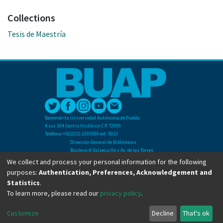
Collections
Tesis de Maestría
Benemérita Universidad Autónoma de Puebla
4 sur 104 Centro Histórico C.P. 72000
Teléfono +52(222) 2295500 ext. 5013
Dirección General de Bibliotecas
Boulevard Valsequillo y Av. de las Torres
Ciudad Universitaria. Col. San Manuel
We collect and process your personal information for the following
C.P. 72570
purposes:
Authentication, Preferences, Acknowledgement and
Teléfono +52 (222) 2295500 Ext 2901
Statistics
.
To learn more, please read our
privacy policy
.
Copyright © Dirección General de Bibliotecas - BUAP 2024. All right reserved.
Customize
Decline
That's ok