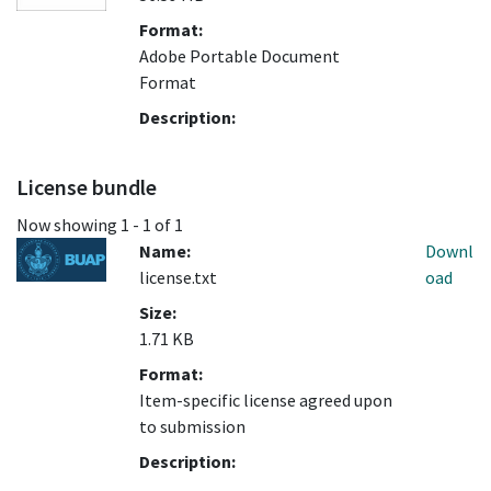
Format:
Adobe Portable Document
Format
Description:
License bundle
Now showing
1 - 1 of 1
Name:
Downl
license.txt
oad
Size:
1.71 KB
Format:
Item-specific license agreed upon
to submission
Description: