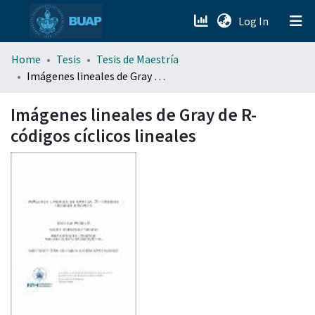
(current)
Log In
menu.section.about_menu
Home
Tesis
Tesis de Maestría
Imágenes lineales de Gray de R-códigos cíclicos lineales
All of DSpace
Imágenes lineales de Gray de R-
códigos cíclicos lineales