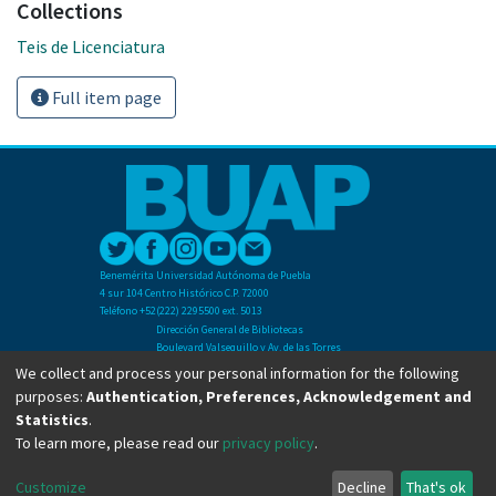
Collections
Teis de Licenciatura
Full item page
Benemérita Universidad Autónoma de Puebla
4 sur 104 Centro Histórico C.P. 72000
Teléfono +52(222) 2295500 ext. 5013
Dirección General de Bibliotecas
Boulevard Valsequillo y Av. de las Torres
Ciudad Universitaria. Col. San Manuel
We collect and process your personal information for the following
C.P. 72570
purposes:
Authentication, Preferences, Acknowledgement and
Teléfono +52 (222) 2295500 Ext 2901
Statistics
.
To learn more, please read our
privacy policy
.
Copyright © Dirección General de Bibliotecas - BUAP 2024. All right reserved.
Customize
Decline
That's ok