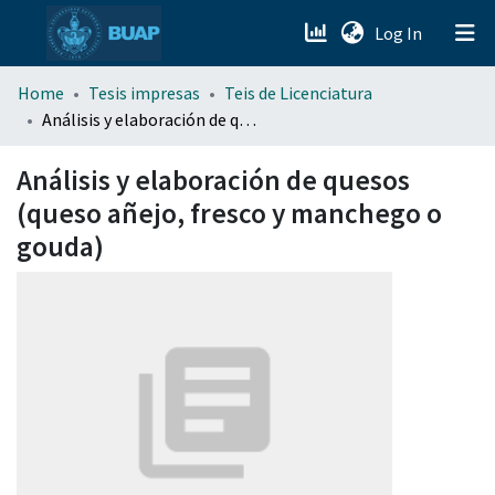
(current)
Log In
menu.section.about_menu
Home
Tesis impresas
Teis de Licenciatura
Análisis y elaboración de quesos (queso añejo, fresco y manchego o gouda)
All of DSpace
Análisis y elaboración de quesos
(queso añejo, fresco y manchego o
gouda)