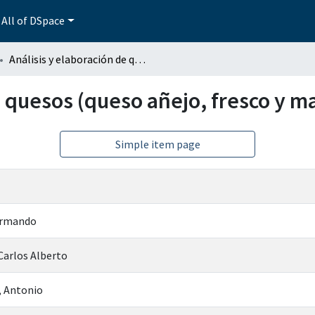
All of DSpace
Análisis y elaboración de quesos (queso añejo, fresco y manchego o gouda)
de quesos (queso añejo, fresco y 
Simple item page
Armando
Carlos Alberto
, Antonio