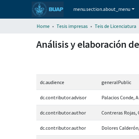
menu.section.about_menu
Home
Tesis impresas
Teis de Licenciatura
Análisis y elaboración 
dc.audience
generalPublic
dc.contributor.advisor
Palacios Conde, 
dc.contributor.author
Contreras Rojas, 
dc.contributor.author
Dolores Calderón