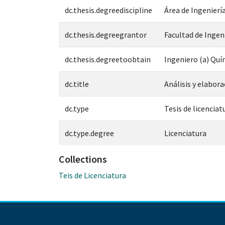
dc.thesis.degreediscipline
Área de Ingeniería
dc.thesis.degreegrantor
Facultad de Ingen
dc.thesis.degreetoobtain
Ingeniero (a) Quí
dc.title
Análisis y elabor
dc.type
Tesis de licenciat
dc.type.degree
Licenciatura
Collections
Teis de Licenciatura