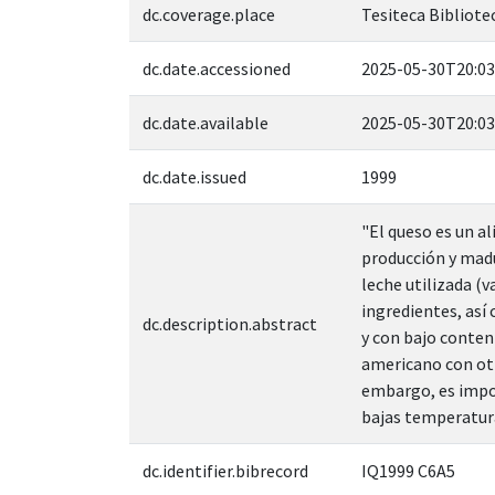
dc.coverage.place
Tesiteca Bibliotec
dc.date.accessioned
2025-05-30T20:03
dc.date.available
2025-05-30T20:03
dc.date.issued
1999
"El queso es un a
producción y madu
leche utilizada (
ingredientes, así
dc.description.abstract
y con bajo conten
americano con otr
embargo, es impor
bajas temperatura
dc.identifier.bibrecord
IQ1999 C6A5