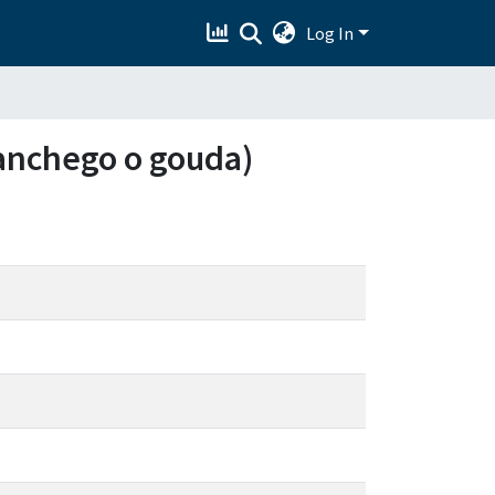
Log In
manchego o gouda)