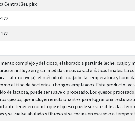
a Central 3er. piso
:17Z
:17Z
limento complejo y delicioso, elaborado a partir de leche, cuajo y
ración influye en gran medida en sus características finales. La c
vaca, cabra u oveja), el método de cuajado, la temperatura y humeda
 como el tipo de bacterias u hongos empleados. Este producto lácte
ido de lactosa, puede ser suave o procesado. Los quesos procesados
os quesos, que incluyen emulsionantes para lograr una textura suav
tante tener en cuenta que el queso puede ser sensible a las temp
s y se vuelve ahulado y fibroso si se cocina en exceso o a tempera