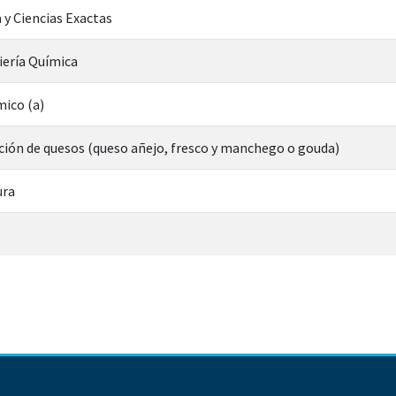
 y Ciencias Exactas
iería Química
mico (a)
ación de quesos (queso añejo, fresco y manchego o gouda)
ura