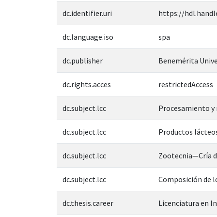
dc.identifier.uri
https://hdl.handl
dc.language.iso
spa
dc.publisher
Benemérita Unive
dc.rights.acces
restrictedAccess
dc.subject.lcc
Procesamiento y 
dc.subject.lcc
Productos lácteos
dc.subject.lcc
Zootecnia—Cría d
dc.subject.lcc
Composición de l
dc.thesis.career
Licenciatura en I