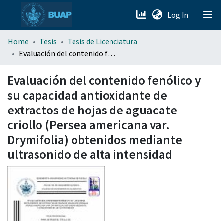
(current)
Log In
menu.section.about_menu
Home
Tesis
Tesis de Licenciatura
Evaluación del contenido fenólico y su capacidad antioxidante de extractos de hojas de aguacate criollo (Persea americana var. Drymifolia) obtenidos mediante ultrasonido de alta intensidad
All of DSpace
Evaluación del contenido fenólico y
su capacidad antioxidante de
extractos de hojas de aguacate
criollo (Persea americana var.
Drymifolia) obtenidos mediante
ultrasonido de alta intensidad