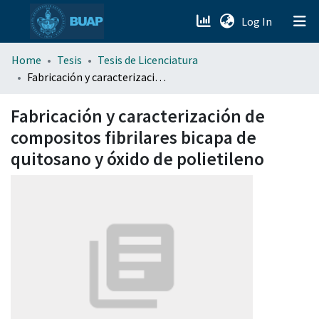
(current)
Log In
menu.section.about_menu
Home
Tesis
Tesis de Licenciatura
Fabricación y caracterización de compositos fibrilares bicapa de quitosano y óxido de polietileno
All of DSpace
Fabricación y caracterización de
compositos fibrilares bicapa de
quitosano y óxido de polietileno