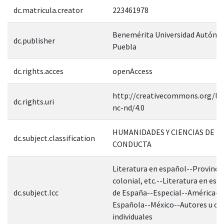
dc.matricula.creator
223461978
Benemérita Universidad Autóno
dc.publisher
Puebla
dc.rights.acces
openAccess
http://creativecommons.org/lic
dc.rights.uri
nc-nd/4.0
HUMANIDADES Y CIENCIAS DE L
dc.subject.classification
CONDUCTA
Literatura en español--Provincial
colonial, etc.--Literatura en esp
dc.subject.lcc
de España--Especial--América--
Española--México--Autores u ob
individuales