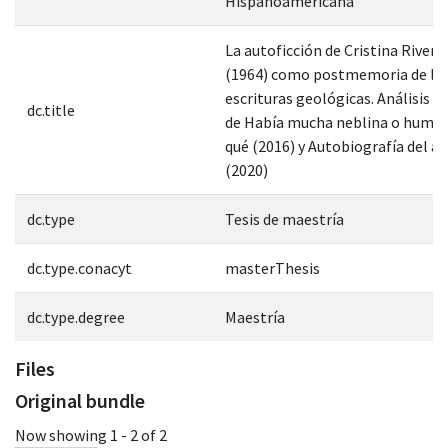
Hispanoamericana
La autoficción de Cristina Rivera
(1964) como postmemoria de la
escrituras geológicas. Análisis t
dc.title
de Había mucha neblina o humo 
qué (2016) y Autobiografía del a
(2020)
dc.type
Tesis de maestría
dc.type.conacyt
masterThesis
dc.type.degree
Maestría
Files
Original bundle
Now showing
1 - 2 of 2