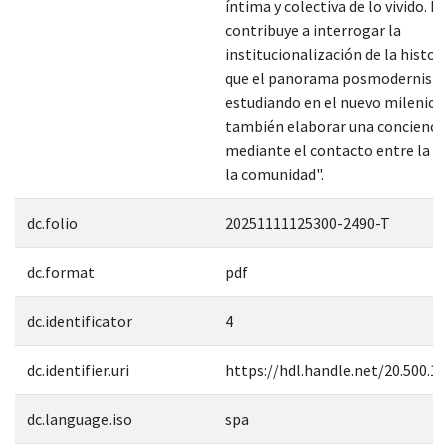
íntima y colectiva de lo vivido. E
contribuye a interrogar la
institucionalización de la histor
que el panorama posmodernista
estudiando en el nuevo milenio; 
también elaborar una conciencia
mediante el contacto entre la li
la comunidad".
dc.folio
20251111125300-2490-T
dc.format
pdf
dc.identificator
4
dc.identifier.uri
https://hdl.handle.net/20.500.1
dc.language.iso
spa