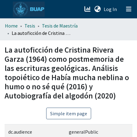
(current)
Log In
menu.section.about_menu
Home
Tesis
Tesis de Maestría
La autoficción de Cristina Rivera Garza (1964) como postmemoria de las escrituras geológicas. Análisis topoiético de Había mucha neblina o humo o no sé qué (2016) y Autobiografía del algodón (2020)
All of DSpace
La autoficción de Cristina Rivera
Garza (1964) como postmemoria de
las escrituras geológicas. Análisis
topoiético de Había mucha neblina o
humo o no sé qué (2016) y
Autobiografía del algodón (2020)
Simple item page
dc.audience
generalPublic