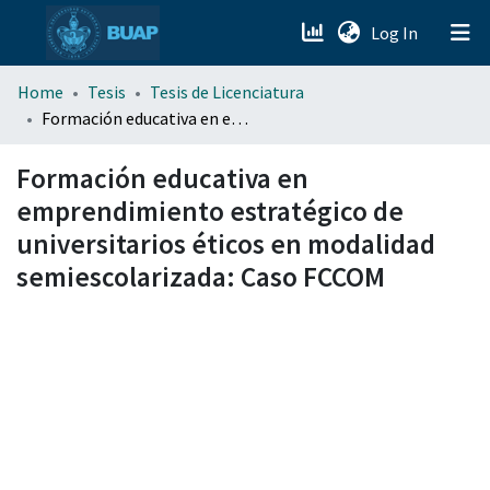
(current)
Log In
menu.section.about_menu
Home
Tesis
Tesis de Licenciatura
Formación educativa en emprendimiento estratégico de universitarios éticos en modalidad semiescolarizada: Caso FCCOM
All of DSpace
Formación educativa en
emprendimiento estratégico de
universitarios éticos en modalidad
semiescolarizada: Caso FCCOM