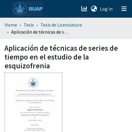
(current)
Log In
menu.section.about_menu
Home
Tesis
Tesis de Licenciatura
Aplicación de técnicas de series de tiempo en el estudio de la esquizofrenia
All of DSpace
Aplicación de técnicas de series de
tiempo en el estudio de la
esquizofrenia