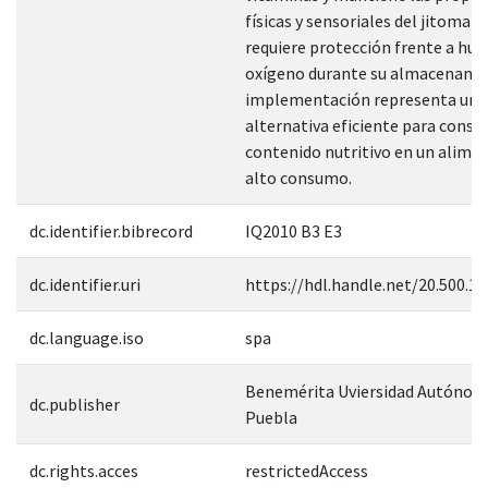
físicas y sensoriales del jitomat
requiere protección frente a hu
oxígeno durante su almacenamie
implementación representa una
alternativa eficiente para conser
contenido nutritivo en un alime
alto consumo.
dc.identifier.bibrecord
IQ2010 B3 E3
dc.identifier.uri
https://hdl.handle.net/20.500.1
dc.language.iso
spa
Benemérita Uviersidad Autónom
dc.publisher
Puebla
dc.rights.acces
restrictedAccess