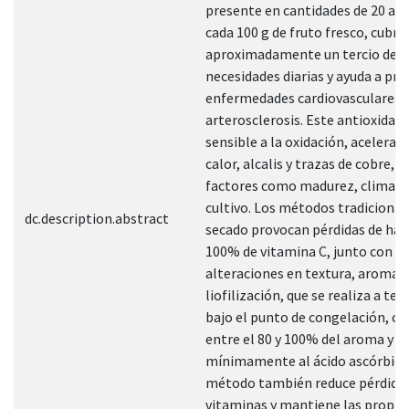
presente en cantidades de 20 a 
cada 100 g de fruto fresco, cubre
aproximadamente un tercio de l
necesidades diarias y ayuda a pre
enfermedades cardiovasculares, 
arterosclerosis. Este antioxidant
sensible a la oxidación, acelerada
calor, alcalis y trazas de cobre, 
factores como madurez, clima y 
cultivo. Los métodos tradicional
dc.description.abstract
secado provocan pérdidas de has
100% de vitamina C, junto con
alteraciones en textura, aroma y
liofilización, que se realiza a t
bajo el punto de congelación, c
entre el 80 y 100% del aroma y a
mínimamente al ácido ascórbico
método también reduce pérdidas
vitaminas y mantiene las propie