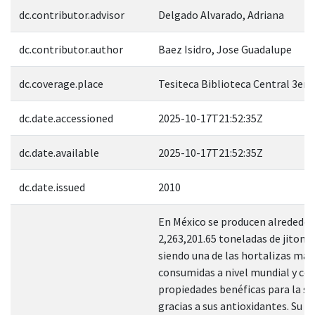
dc.contributor.advisor
Delgado Alvarado, Adriana
dc.contributor.author
Baez Isidro, Jose Guadalupe
dc.coverage.place
Tesiteca Biblioteca Central 3er. 
dc.date.accessioned
2025-10-17T21:52:35Z
dc.date.available
2025-10-17T21:52:35Z
dc.date.issued
2010
En México se producen alrededor
2,263,201.65 toneladas de jitoma
siendo una de las hortalizas más
consumidas a nivel mundial y co
propiedades benéficas para la sa
gracias a sus antioxidantes. Su v