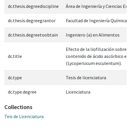
dc.thesis.degreediscipline
Área de Ingeniería y Ciencias Exa
dc.thesis.degreegrantor
Facultad de Ingeniería Química
dc.thesis.degreetoobtain
Ingeniero (a) en Alimentos
Efecto de la liofilización sobre e
dc.title
contenido de ácido ascórbico en
(Lycopersicum esculentum).
dc.type
Tesis de licenciatura
dc.type.degree
Licenciatura
Collections
Teis de Licenciatura