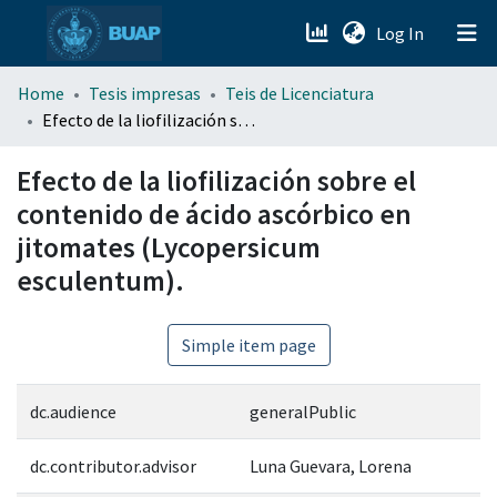
(current)
Log In
menu.section.about_menu
Home
Tesis impresas
Teis de Licenciatura
Efecto de la liofilización sobre el contenido de ácido ascórbico en jitomates (Lycopersicum esculentum).
All of DSpace
Efecto de la liofilización sobre el
contenido de ácido ascórbico en
jitomates (Lycopersicum
esculentum).
Simple item page
dc.audience
generalPublic
dc.contributor.advisor
Luna Guevara, Lorena