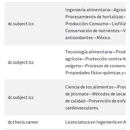
Ingeniería alimentaria—Agroind
Procesamiento de hortalizas—
dc.subject.lcc
Producción-Consumo—Liofiliza
Conservación de nutrientes—Vit
antioxidantes—México.
Tecnología alimentaria—Produc
agrícola—Protección contra hu
dc.subject.lcc
oxígeno—Procesos de conserva
Propiedades físico-químicas y se
Ciencia de los alimentos—Proc
de jitomate—Métodos de secad
dc.subject.lcc
de calidad—Prevención de enfe
cardiovasculares.
dc.thesis.career
Licenciatura en Ingeniería en A