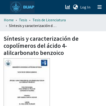
(current)
Log In
menu.section.about_menu
Home
Tesis
Tesis de Licenciatura
Síntesis y caracterización de copolímeros del ácido 4- alilcarbonato benzoico
All of DSpace
Síntesis y caracterización de
copolímeros del ácido 4-
alilcarbonato benzoico