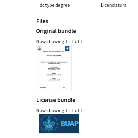
dc.type.degree
Licenciatura
Files
Original bundle
Now showing
1 - 1 of 1
License bundle
Now showing
1 - 1 of 1