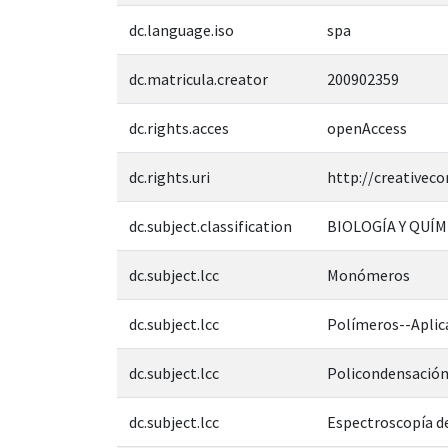
dc.language.iso
spa
dc.matricula.creator
200902359
dc.rights.acces
openAccess
dc.rights.uri
http://creativec
dc.subject.classification
BIOLOGÍA Y QUÍM
dc.subject.lcc
Monómeros
dc.subject.lcc
Polímeros--Aplica
dc.subject.lcc
Policondensació
dc.subject.lcc
Espectroscopía de