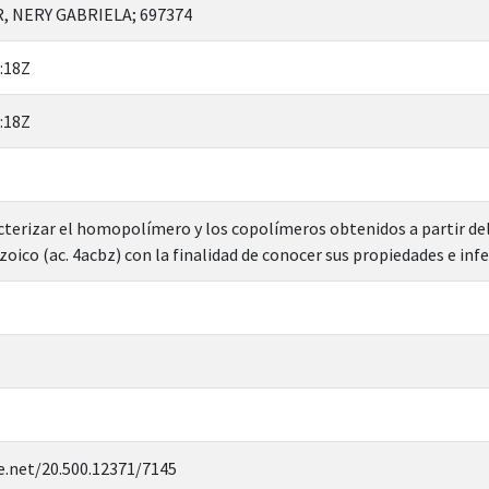
 NERY GABRIELA; 697374
:18Z
:18Z
acterizar el homopolímero y los copolímeros obtenidos a partir d
ico (ac. 4acbz) con la finalidad de conocer sus propiedades e infer
e.net/20.500.12371/7145