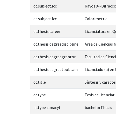
dc.subject.lcc
Rayos X--Difracci
dc.subject.lcc
Calorimetría
dc.thesis.career
Licenciatura en Q
dc.thesis.degreediscipline
Área de Ciencias N
dc.thesis.degreegrantor
Facultad de Cienc
dc.thesis.degreetoobtain
Licenciado (a) en
dc.title
Síntesis y caract
dc.type
Tesis de licenciat
dc.type.conacyt
bachelorThesis