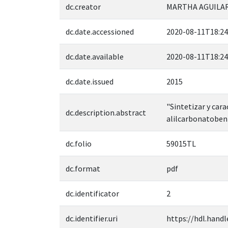
dc.creator
MARTHA AGUILAR,
dc.date.accessioned
2020-08-11T18:24
dc.date.available
2020-08-11T18:24
dc.date.issued
2015
"Sintetizar y car
dc.description.abstract
alilcarbonatobenzo
dc.folio
59015TL
dc.format
pdf
dc.identificator
2
dc.identifier.uri
https://hdl.handl