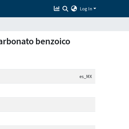
Log In
lcarbonato benzoico
es_MX