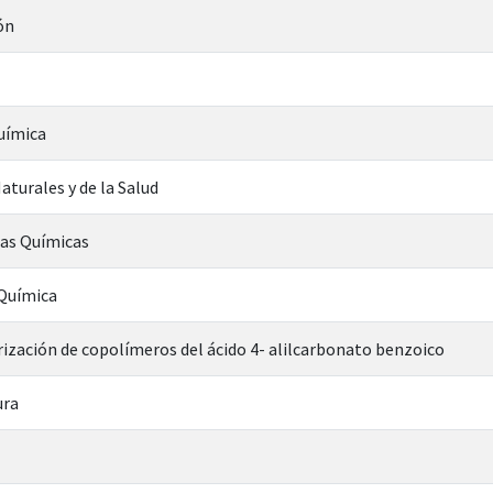
ón
uímica
aturales y de la Salud
ias Químicas
 Química
erización de copolímeros del ácido 4- alilcarbonato benzoico
ura