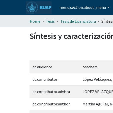
menu.section.about_menu
Home
Tesis
Tesis de Licenciatura
Síntesis y caracterizaci
dc.audience
teachers
dc.contributor
López Velázquez, 
dc.contributor.advisor
LOPEZ VELAZQUEZ
dc.contributor.author
Martha Aguilar, N