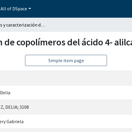
All of DSpace
Síntesis y caracterización de copolímeros del ácido 4- alilcarbonato benzoico
ón de copolímeros del ácido 4- ali
Simple item page
Delia
, DELIA; 3108
ery Gabriela