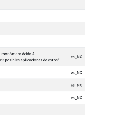
el monómero ácido 4-
es_MX
ir posibles aplicaciones de estos".
es_MX
es_MX
es_MX