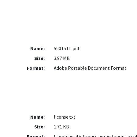
Name:
59015TL.pdf
Size:
3.97 MB
Format:
Adobe Portable Document Format
Name:
license.txt
Size:
1.71 KB
Format:
Item-specific license agreed upon to s