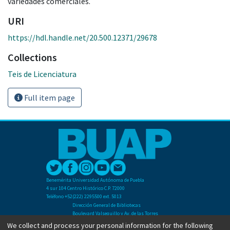
variedades comerciales.
URI
https://hdl.handle.net/20.500.12371/29678
Collections
Teis de Licenciatura
Full item page
Benemérita Universidad Autónoma de Puebla
4 sur 104 Centro Histórico C.P. 72000
Teléfono +52(222) 2295500 ext. 5013
Dirección General de Bibliotecas
Boulevard Valsequillo y Av. de las Torres
Ciudad Universitaria. Col. San Manuel
We collect and process your personal information for the following
C.P. 72570