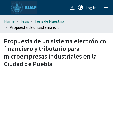
(current)
Log In
menu.section.about_menu
Home
Tesis
Tesis de Maestría
Propuesta de un sistema electrónico financiero y tributario para microempresas industriales en la Ciudad de Puebla
All of DSpace
Propuesta de un sistema electrónico
financiero y tributario para
microempresas industriales en la
Ciudad de Puebla