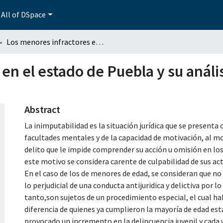
All of DSpace
Los menores infractores en el estado de Puebla y su análisis crítico a la Inimputabilidad
n el estado de Puebla y su análisi
Abstract
La inimputabilidad es la situación jurídica que se presenta
facultades mentales y de la capacidad de motivación, al m
delito que le impide comprender su acción u omisión en los
este motivo se considera carente de culpabilidad de sus act
En el caso de los de menores de edad, se consideran que no
lo perjudicial de una conducta antijuridica y delictiva por l
tanto,son sujetos de un procedimiento especial, el cual h
diferencia de quienes ya cumplieron la mayoría de edad esta
provocado un incremento en la delincuencia juvenil y cada