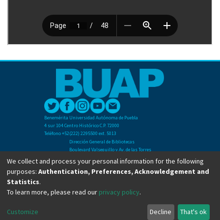
Benemérita Universidad Autónoma de Puebla
4 sur 104 Centro Histórico C.P. 72000
Teléfono +52(222) 2295500 ext. 5013
Dirección General de Bibliotecas
Boulevard Valsequillo y Av. de las Torres
Ciudad Universitaria. Col. San Manuel
We collect and process your personal information for the following
C.P. 72570
purposes:
Authentication, Preferences, Acknowledgement and
Teléfono +52 (222) 2295500 Ext 2901
Statistics
.
To learn more, please read our
privacy policy
.
Copyright © Dirección General de Bibliotecas - BUAP 2024. All right reserved.
Customize
Decline
That's ok