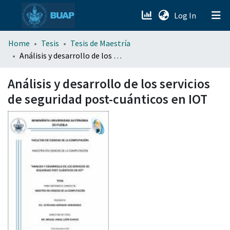
(current)
Log In
menu.section.about_menu
Home
Tesis
Tesis de Maestría
Análisis y desarrollo de los servicios de seguridad post-cuánticos en IOT
All of DSpace
Análisis y desarrollo de los servicios
de seguridad post-cuánticos en IOT