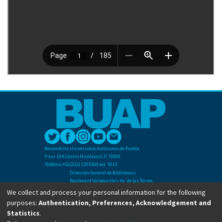
Benemérita Universidad Autónoma de Puebla
4 sur 104 Centro Histórico C.P. 72000
Teléfono +52(222) 2295500 ext. 5013
Dirección General de Bibliotecas
Boulevard Valsequillo y Av. de las Torres
Ciudad Universitaria. Col. San Manuel
We collect and process your personal information for the following
C.P. 72570
purposes:
Authentication, Preferences, Acknowledgement and
Teléfono +52 (222) 2295500 Ext 2901
Statistics
.