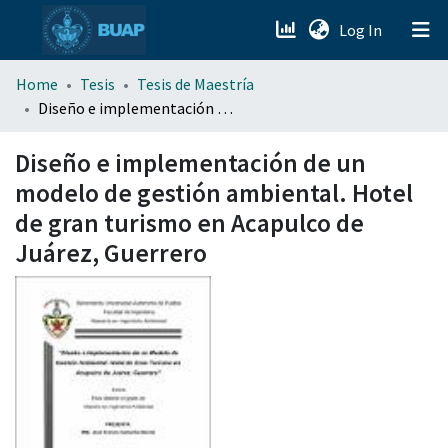
(current)
Log In
menu.section.about_menu
Home
Tesis
Tesis de Maestría
Diseño e implementación de un modelo de gestión ambiental. Hotel de gran turismo en Acapulco de Juárez, Guerrero
All of DSpace
Diseño e implementación de un
modelo de gestión ambiental. Hotel
de gran turismo en Acapulco de
Juárez, Guerrero