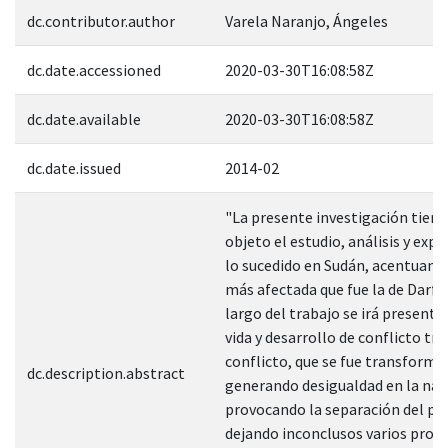
dc.contributor.author
Varela Naranjo, Ángeles
dc.date.accessioned
2020-03-30T16:08:58Z
dc.date.available
2020-03-30T16:08:58Z
dc.date.issued
2014-02
"La presente investigación tiene
objeto el estudio, análisis y expo
lo sucedido en Sudán, acentuand
más afectada que fue la de Darfur
largo del trabajo se irá presenta
vida y desarrollo de conflicto tra
conflicto, que se fue transforma
dc.description.abstract
generando desigualdad en la nac
provocando la separación del paí
dejando inconclusos varios prob