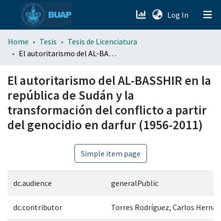
(current)
Log In
menu.section.about_menu
Home
Tesis
Tesis de Licenciatura
El autoritarismo del AL-BASSHIR en la república de Sudán y la transformación del conflicto a partir del genocidio en darfur (1956-2011)
All of DSpace
El autoritarismo del AL-BASSHIR en la
república de Sudán y la
transformación del conflicto a partir
del genocidio en darfur (1956-2011)
Simple item page
dc.audience
generalPublic
dc.contributor
Torres Rodríguez, Carlos Herna