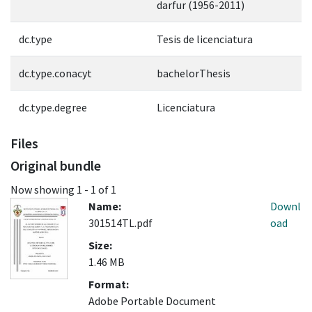
darfur (1956-2011)
dc.type
Tesis de licenciatura
dc.type.conacyt
bachelorThesis
dc.type.degree
Licenciatura
Files
Original bundle
Now showing
1 - 1 of 1
Name:
Downl
301514TL.pdf
oad
Size:
1.46 MB
Format:
Adobe Portable Document