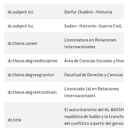
dc.subject.lcc
Darfur (Sudán)--Historia
dc.subject.lcc
Sudan--Historia--Guerra Civil, 1
Licenciatura en Relaciones
dc.thesis.career
Internacionales
dc.thesis.degreediscipline
Área de Ciencias Sociales y Hum
dc.thesis.degreegrantor
Facultad de Derecho y Ciencias S
Licenciado (a) en Relaciones
dc.thesis.degreetoobtain
Internacionales
El autoritarismo del AL-BASSHIR
república de Sudán y la transfo
dc.title
del conflicto a partir del genocid