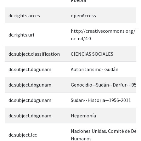
dc.rights.acces
openAccess
http://creativecommons.org/lic
dc.rights.uri
nc-nd/4.0
dc.subject.classification
CIENCIAS SOCIALES
dc.subject.dbgunam
Autoritarismo--Sudán
dc.subject.dbgunam
Genocidio--Sudán--Darfur--!956
dc.subject.dbgunam
Sudan--Historia--1956-2011
dc.subject.dbgunam
Hegemonía
Naciones Unidas. Comité de Der
dc.subject.lcc
Humanos