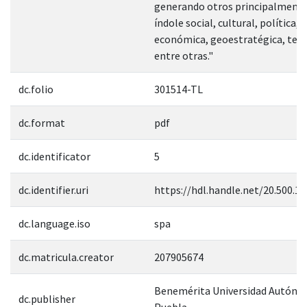
generando otros principalmente
índole social, cultural, política,
económica, geoestratégica, terri
entre otras."
dc.folio
301514-TL
dc.format
pdf
dc.identificator
5
dc.identifier.uri
https://hdl.handle.net/20.500.1
dc.language.iso
spa
dc.matricula.creator
207905674
Benemérita Universidad Autóno
dc.publisher
Puebla