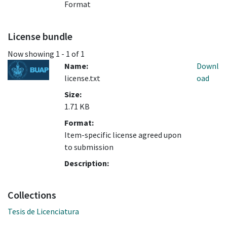
Format
License bundle
Now showing
1 - 1 of 1
Name:
Downl
license.txt
oad
Size:
1.71 KB
Format:
Item-specific license agreed upon
to submission
Description:
Collections
Tesis de Licenciatura