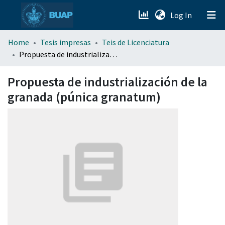
(current)
Log In
menu.section.about_menu
Home
Tesis impresas
Teis de Licenciatura
Propuesta de industrialización de la granada (púnica granatum)
All of DSpace
Propuesta de industrialización de la
granada (púnica granatum)