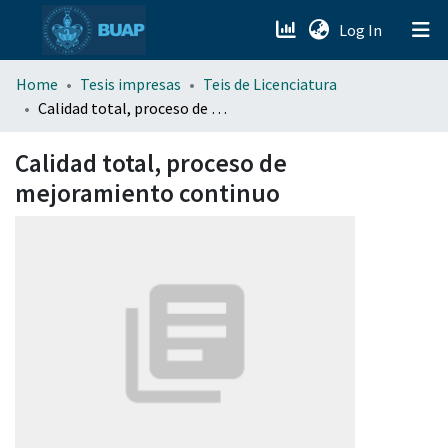
(current)
Log In
menu.section.about_menu
Home
Tesis impresas
Teis de Licenciatura
Calidad total, proceso de mejoramiento continuo
All of DSpace
Calidad total, proceso de
mejoramiento continuo