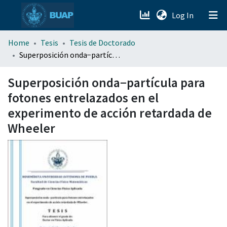
(current)
Log In
menu.section.about_menu
Home
Tesis
Tesis de Doctorado
Superposición onda−partícula para fotones entrelazados en el experimento de acción retardada de Wheeler
All of DSpace
Superposición onda−partícula para
fotones entrelazados en el
experimento de acción retardada de
Wheeler