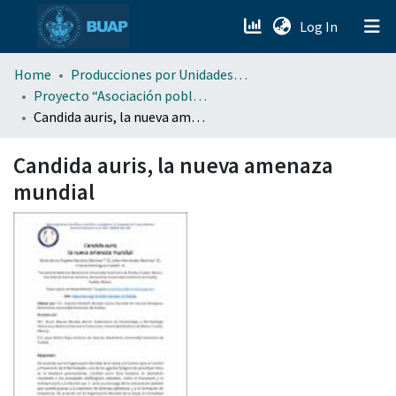
(current)
Log In
menu.section.about_menu
Home
Producciones por Unidades Académicas
Proyecto “Asociación poblana de Ciencias Microbiológicas” . (APCM)
Candida auris, la nueva amenaza mundial
All of DSpace
Candida auris, la nueva amenaza
mundial