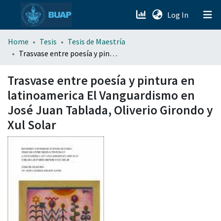
(current)
Log In
menu.section.about_menu
Home
Tesis
Tesis de Maestría
Trasvase entre poesía y pintura en latinoamerica El Vanguardismo en José Juan Tablada, Oliverio Girondo y Xul Solar
All of DSpace
Trasvase entre poesía y pintura en
latinoamerica El Vanguardismo en
José Juan Tablada, Oliverio Girondo y
Xul Solar