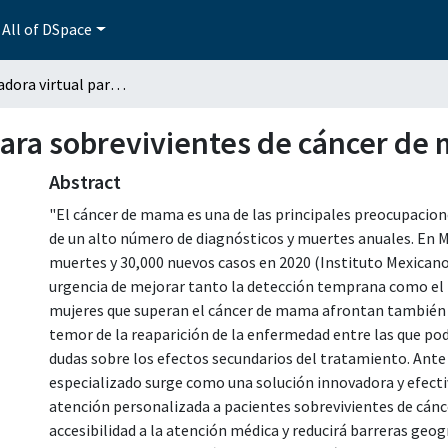
All of DSpace
ARTI: cuidadora virtual para sobrevivientes de cáncer de mama
 para sobrevivientes de cáncer d
Abstract
"El cáncer de mama es una de las principales preocupacion
de un alto número de diagnósticos y muertes anuales. En M
muertes y 30,000 nuevos casos en 2020 (Instituto Mexicano de
urgencia de mejorar tanto la detección temprana como el 
mujeres que superan el cáncer de mama afrontan también 
temor de la reaparición de la enfermedad entre las que po
dudas sobre los efectos secundarios del tratamiento. Ante
especializado surge como una solución innovadora y efect
atención personalizada a pacientes sobrevivientes de cán
accesibilidad a la atención médica y reducirá barreras geo