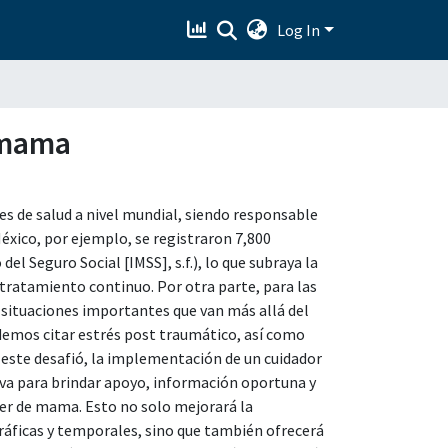
Log In
e mama
es de salud a nivel mundial, siendo responsable
éxico, por ejemplo, se registraron 7,800
l Seguro Social [IMSS], s.f.), lo que subraya la
tratamiento continuo. Por otra parte, para las
situaciones importantes que van más allá del
demos citar estrés post traumático, así como
 este desafió, la implementación de un cuidador
iva para brindar apoyo, información oportuna y
cer de mama. Esto no solo mejorará la
gráficas y temporales, sino que también ofrecerá