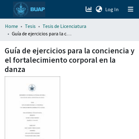
(current)
Log In
menu.section.about_menu
Home
Tesis
Tesis de Licenciatura
Guía de ejercicios para la conciencia y el fortalecimiento corporal en la danza
All of DSpace
Guía de ejercicios para la conciencia y
el fortalecimiento corporal en la
danza