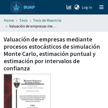
(current)
Log In
menu.section.about_menu
Home
Tesis
Tesis de Maestría
Valuación de empresas mediante procesos estocásticos de simulación Monte Carlo, estimación puntual y estimación por intervalos de confianza
All of DSpace
Valuación de empresas mediante
procesos estocásticos de simulación
Monte Carlo, estimación puntual y
estimación por intervalos de
confianza