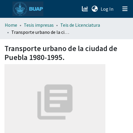
(current)
Log In
menu.section.about_menu
Home
Tesis impresas
Teis de Licenciatura
Transporte urbano de la ciudad de Puebla 1980-1995.
All of DSpace
Transporte urbano de la ciudad de
Puebla 1980-1995.