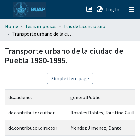
(current)
Log In
menu.section.about_menu
Home
Tesis impresas
Teis de Licenciatura
Transporte urbano de la ciudad de Puebla 1980-1995.
All of DSpace
Transporte urbano de la ciudad de
Puebla 1980-1995.
Simple item page
dc.audience
generalPublic
dc.contributor.author
Rosales Robles, Faustino Guille
dc.contributor.director
Mendez Jimenez, Dante