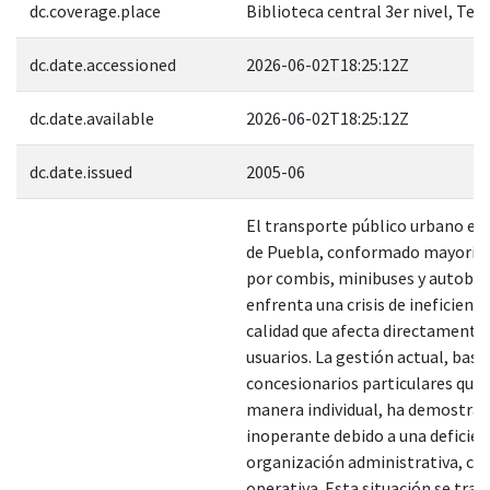
dc.coverage.place
Biblioteca central 3er nivel, Tes
dc.date.accessioned
2026-06-02T18:25:12Z
dc.date.available
2026-06-02T18:25:12Z
dc.date.issued
2005-06
El transporte público urbano en 
de Puebla, conformado mayorit
por combis, minibuses y autobus
enfrenta una crisis de ineficienci
calidad que afecta directamente 
usuarios. La gestión actual, basa
concesionarios particulares que
manera individual, ha demostrad
inoperante debido a una deficie
organización administrativa, co
operativa. Esta situación se trad