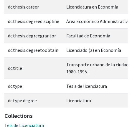
dc.thesis.career
Licenciatura en Economía
dc.thesis.degreediscipline
Área Económico Administrativa
dc.thesis.degreegrantor
Facultad de Economía
dc.thesis.degreetoobtain
Licenciado (a) en Economía
Transporte urbano de la ciudad 
dc.title
1980-1995.
dc.type
Tesis de licenciatura
dc.type.degree
Licenciatura
Collections
Teis de Licenciatura