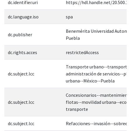
dc.identifier.uri
https://hdl.handle.net/20.500.1
dc.language.iso
spa
Benemérita Universidad Autonó
dc.publisher
Puebla
dc.rights.acces
restrictedAccess
Transporte urbano--transporte 
dc.subject.lcc
administración de servicios--pla
urbana--México--Puebla
Concesionarios--mantenimiento
dc.subject.lcc
flotas--movilidad urbana--econ
transporte
dc.subject.lcc
Refacciones--invasión--sobreex