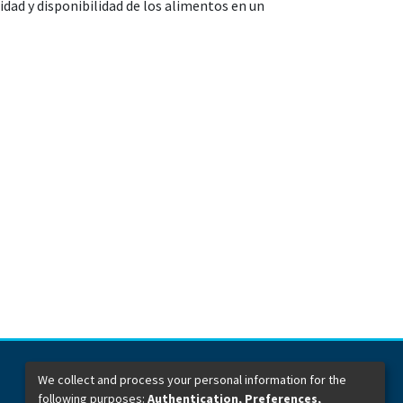
dad y disponibilidad de los alimentos en un
We collect and process your personal information for the
following purposes:
Authentication, Preferences,
Dirección General de Bibliotecas