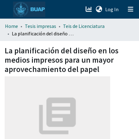
(current)
Log In
menu.section.about_menu
Home
Tesis impresas
Teis de Licenciatura
La planificación del diseño en los medios impresos para un mayor aprovechamiento del papel
All of DSpace
La planificación del diseño en los
medios impresos para un mayor
aprovechamiento del papel