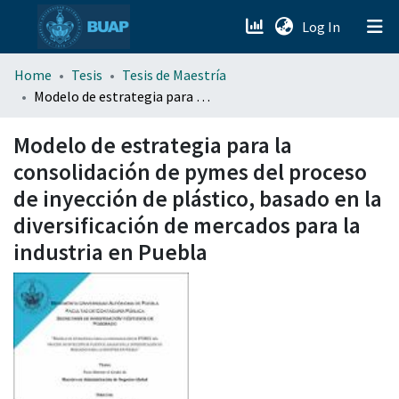
(current)
Log In
menu.section.about_menu
Home
Tesis
Tesis de Maestría
Modelo de estrategia para la consolidación de pymes del proceso de inyección de plástico, basado en la diversificación de mercados para la industria en Puebla
All of DSpace
Modelo de estrategia para la
consolidación de pymes del proceso
de inyección de plástico, basado en la
diversificación de mercados para la
industria en Puebla