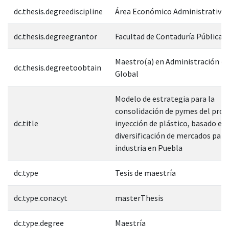
dc.thesis.degreediscipline
Área Económico Administrativa
dc.thesis.degreegrantor
Facultad de Contaduría Pública
Maestro(a) en Administración d
dc.thesis.degreetoobtain
Global
Modelo de estrategia para la
consolidación de pymes del proc
dc.title
inyección de plástico, basado en 
diversificación de mercados para
industria en Puebla
dc.type
Tesis de maestría
dc.type.conacyt
masterThesis
dc.type.degree
Maestría