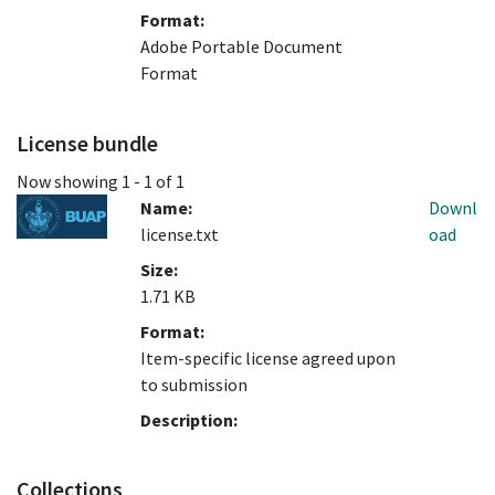
Format:
Adobe Portable Document
Format
License bundle
Now showing
1 - 1 of 1
Name:
Downl
license.txt
oad
Size:
1.71 KB
Format:
Item-specific license agreed upon
to submission
Description:
Collections