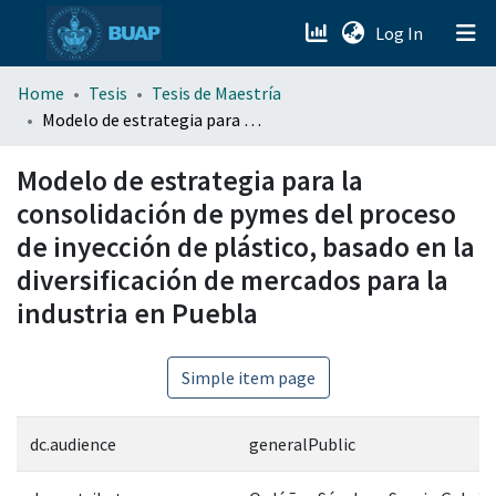
(current)
Log In
menu.section.about_menu
Home
Tesis
Tesis de Maestría
Modelo de estrategia para la consolidación de pymes del proceso de inyección de plástico, basado en la diversificación de mercados para la industria en Puebla
All of DSpace
Modelo de estrategia para la
consolidación de pymes del proceso
de inyección de plástico, basado en la
diversificación de mercados para la
industria en Puebla
Simple item page
dc.audience
generalPublic