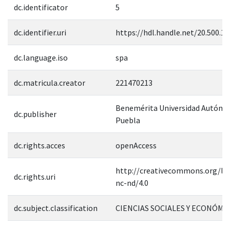
dc.identificator
5
dc.identifier.uri
https://hdl.handle.net/20.500.1
dc.language.iso
spa
dc.matricula.creator
221470213
Benemérita Universidad Autóno
dc.publisher
Puebla
dc.rights.acces
openAccess
http://creativecommons.org/lic
dc.rights.uri
nc-nd/4.0
dc.subject.classification
CIENCIAS SOCIALES Y ECONÓMI