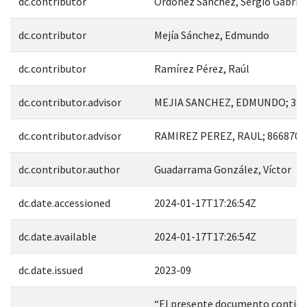
dc.contributor
Ordóñez Sánchez, Sergio Gabriel
dc.contributor
Mejía Sánchez, Edmundo
dc.contributor
Ramírez Pérez, Raúl
dc.contributor.advisor
MEJIA SANCHEZ, EDMUNDO; 385
dc.contributor.advisor
RAMIREZ PEREZ, RAUL; 866870
dc.contributor.author
Guadarrama González, Víctor
dc.date.accessioned
2024-01-17T17:26:54Z
dc.date.available
2024-01-17T17:26:54Z
dc.date.issued
2023-09
“El presente documento contie