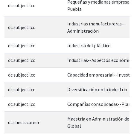
Pequeñas y medianas empresas-
dc.subject.lcc
Puebla
Industrias manufactureras--
dc.subject.lcc
Administración
dc.subject.lcc
Industria del plástico
dc.subject.lcc
Industrias--Aspectos económico
dc.subject.lcc
Capacidad empresarial--Investi
dc.subject.lcc
Diversificación en la industria
dc.subject.lcc
Compañías consolidadas--Plane
Maestria en Administración de 
dc.thesis.career
Global