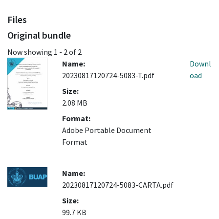
Files
Original bundle
Now showing
1 - 2 of 2
Name:
Downl
20230817120724-5083-T.pdf
oad
Size:
2.08 MB
Format:
Adobe Portable Document
Format
Name:
20230817120724-5083-CARTA.pdf
Size:
99.7 KB