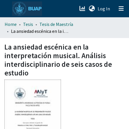
(current)
Log In
menu.section.about_menu
Home
Tesis
Tesis de Maestría
La ansiedad escénica en la interpretación musical. Análisis interdisciplinario de seis casos de estudio
All of DSpace
La ansiedad escénica en la
interpretación musical. Análisis
interdisciplinario de seis casos de
estudio