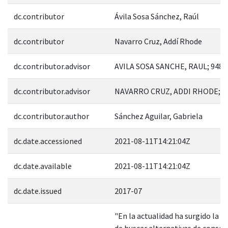
dc.contributor
Ávila Sosa Sánchez, Raúl
dc.contributor
Navarro Cruz, Addí Rhode
dc.contributor.advisor
AVILA SOSA SANCHE, RAUL; 9485
dc.contributor.advisor
NAVARRO CRUZ, ADDI RHODE; 4
dc.contributor.author
Sánchez Aguilar, Gabriela
dc.date.accessioned
2021-08-11T14:21:04Z
dc.date.available
2021-08-11T14:21:04Z
dc.date.issued
2017-07
"En la actualidad ha surgido la n
de buscar alternativas de conser