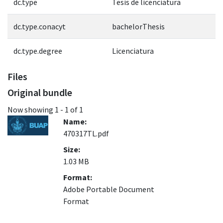
dc.type
Tesis de licenciatura
dc.type.conacyt
bachelorThesis
dc.type.degree
Licenciatura
Files
Original bundle
Now showing
1 - 1 of 1
Name:
470317TL.pdf
Size:
1.03 MB
Format:
Adobe Portable Document
Format