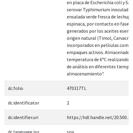
en placa de Escherichia coli y Sa
serovar Typhimurium inoculada 
ensalada verde fresca de lechuga
espinaca, por contacto en fase d
generados por los aceites esenci
origen natural (Timol, Carvacrol
incorporados en películas comes
empaques activos. Almacenados 
temperatura de 6°C realizando 
de análisis en diferentes tiempo
almacenamiento".
dc.folio
470317TL
dc.identificator
2
dc.identifier.uri
https://hdl.handle.net/20.500.1
dc.language.iso
spa