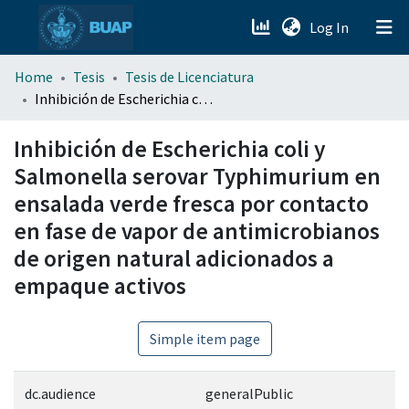
(current)
Log In
menu.section.about_menu
Home
Tesis
Tesis de Licenciatura
Inhibición de Escherichia coli y Salmonella serovar Typhimurium en ensalada verde fresca por contacto en fase de vapor de antimicrobianos de origen natural adicionados a empaque activos
All of DSpace
Inhibición de Escherichia coli y
Salmonella serovar Typhimurium en
ensalada verde fresca por contacto
en fase de vapor de antimicrobianos
de origen natural adicionados a
empaque activos
Simple item page
dc.audience
generalPublic