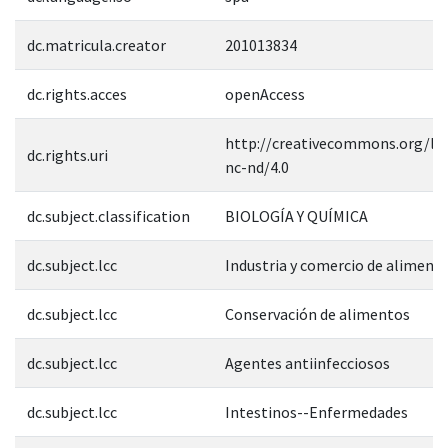
dc.matricula.creator
201013834
dc.rights.acces
openAccess
http://creativecommons.org/lic
dc.rights.uri
nc-nd/4.0
dc.subject.classification
BIOLOGÍA Y QUÍMICA
dc.subject.lcc
Industria y comercio de aliment
dc.subject.lcc
Conservación de alimentos
dc.subject.lcc
Agentes antiinfecciosos
dc.subject.lcc
Intestinos--Enfermedades