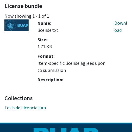
License bundle
Now showing
1 - 1 of 1
Name:
Downl
license.txt
oad
Size:
1.71 KB
Format:
Item-specific license agreed upon
to submission
Description:
Collections
Tesis de Licenciatura