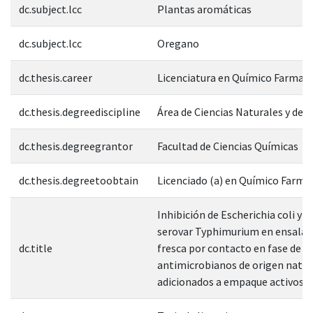
dc.subject.lcc
Plantas aromáticas
dc.subject.lcc
Oregano
dc.thesis.career
Licenciatura en Químico Farmac
dc.thesis.degreediscipline
Área de Ciencias Naturales y de l
dc.thesis.degreegrantor
Facultad de Ciencias Químicas
dc.thesis.degreetoobtain
Licenciado (a) en Químico Farm
Inhibición de Escherichia coli y 
serovar Typhimurium en ensalad
dc.title
fresca por contacto en fase de v
antimicrobianos de origen natur
adicionados a empaque activos