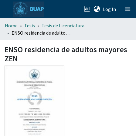
(current)
Log In
menu.section.about_menu
Home
Tesis
Tesis de Licenciatura
ENSO residencia de adultos mayores ZEN
All of DSpace
ENSO residencia de adultos mayores
ZEN