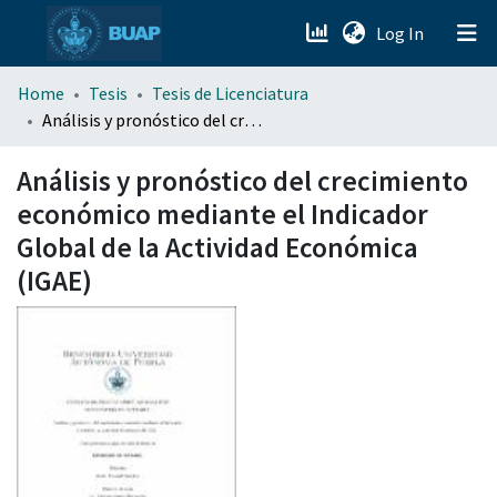
(current)
Log In
menu.section.about_menu
Home
Tesis
Tesis de Licenciatura
Análisis y pronóstico del crecimiento económico mediante el Indicador Global de la Actividad Económica (IGAE)
All of DSpace
Análisis y pronóstico del crecimiento
económico mediante el Indicador
Global de la Actividad Económica
(IGAE)