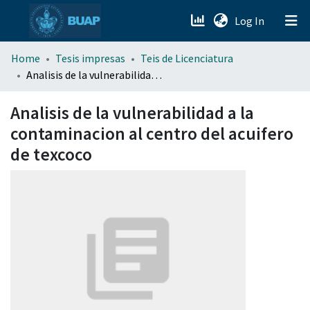
(current)
Log In
menu.section.about_menu
Home
Tesis impresas
Teis de Licenciatura
Analisis de la vulnerabilidad a la contaminacion al centro del acuifero de texcoco
All of DSpace
Analisis de la vulnerabilidad a la
contaminacion al centro del acuifero
de texcoco