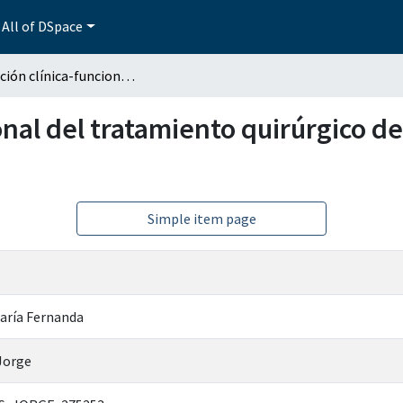
All of DSpace
Evaluación clínica-funcional del tratamiento quirúrgico de la lesión de Lisfranc en la UMAE HTyO Puebla
nal del tratamiento quirúrgico de 
Simple item page
María Fernanda
Jorge