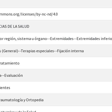
ommons.org/licenses/by-nc-nd/4.0
CIAS DE LA SALUD
por región, sistema u órgano--Extremidades--Extremidades inferio
s (General)--Terapias especiales--Fijación interna
Tratamiento
a--Evaluación
ientes
Traumatología y Ortopedia
aturales y de la Salud