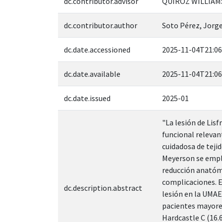
dc.contributor.advisor
QUIROZ WILLIAMS
dc.contributor.author
Soto Pérez, Jorg
dc.date.accessioned
2025-11-04T21:06
dc.date.available
2025-11-04T21:06
dc.date.issued
2025-01
"La lesión de Lisf
funcional relevan
cuidadosa de teji
Meyerson se emple
reducción anatómi
complicaciones. El
dc.description.abstract
lesión en la UMAE
pacientes mayores
Hardcastle C (16.