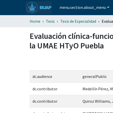
menu.section.about_menu
Home
Tesis
Tesis de Especialidad
Evaluación clínica-funcio
la UMAE HTyO Puebla
dc.audience
generalPublic
dc.contributor
Medellín Pérez, 
dc.contributor
Quiroz Williams, 