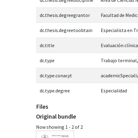
dc.thesis.degreegrantor
Facultad de Medic
dc.thesis.degreetoobtain
Especialista en 
dc.title
Evaluación clínic
dc.type
Trabajo terminal,
dc.type.conacyt
academicSpeciali
dc.type.degree
Especialidad
Files
Original bundle
Now showing
1 - 2 of 2