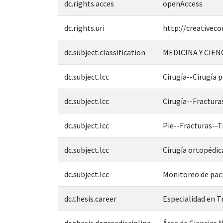
dc.rights.acces
openAccess
dc.rights.uri
http://creativec
dc.subject.classification
MEDICINA Y CIEN
dc.subject.lcc
Cirugía--Cirugía 
dc.subject.lcc
Cirugía--Fractura
dc.subject.lcc
Pie--Fracturas--
dc.subject.lcc
Cirugía ortopédic
dc.subject.lcc
Monitoreo de pac
dc.thesis.career
Especialidad en 
dc.thesis.degreediscipline
Área de Ciencias N