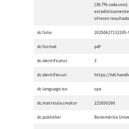
(36.7% cada uno).
estadísticamente 
ofrecen resultados
dc.folio
20250627132105-
dc.format
pdf
dc.identificator
3
dc.identifier.uri
https://hdl.handl
dc.language.iso
spa
dc.matricula.creator
221650160
dc.publisher
Benemérita Unive